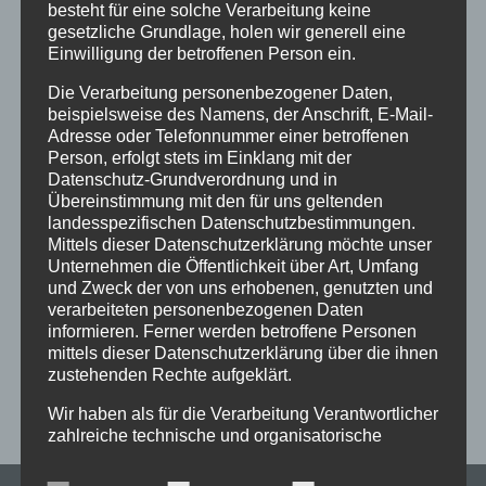
besteht für eine solche Verarbeitung keine
gesetzliche Grundlage, holen wir generell eine
Kategorien
Einwilligung der betroffenen Person ein.
Discofoxkurse
Die Verarbeitung personenbezogener Daten,
Fortschrittskurse
beispielsweise des Namens, der Anschrift, E-Mail-
Adresse oder Telefonnummer einer betroffenen
Grund- & Hochzeitskurse
Person, erfolgt stets im Einklang mit der
newsheader
Datenschutz-Grundverordnung und in
Übereinstimmung mit den für uns geltenden
Tanzkreise
landesspezifischen Datenschutzbestimmungen.
Mittels dieser Datenschutzerklärung möchte unser
Meta
Unternehmen die Öffentlichkeit über Art, Umfang
und Zweck der von uns erhobenen, genutzten und
Anmelden
verarbeiteten personenbezogenen Daten
Eintrags-Feed
informieren. Ferner werden betroffene Personen
mittels dieser Datenschutzerklärung über die ihnen
Kommentar-Feed
zustehenden Rechte aufgeklärt.
WordPress.org
Wir haben als für die Verarbeitung Verantwortlicher
zahlreiche technische und organisatorische
Maßnahmen umgesetzt, um einen möglichst
lückenlosen Schutz der über diese Internetseite