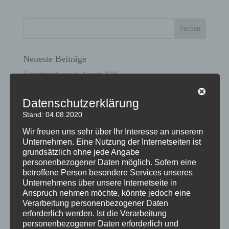
Neueste Beiträge
Fortschrittskurse ab August 2026
WTP1 ab August 2026
Datenschutzerklärung
WTP1 ab September 2026
Stand: 04.08.2020
Willkommen
Wir freuen uns sehr über Ihr Interesse an unserem
Tanzkreise und Clubs
Unternehmen. Eine Nutzung der Internetseiten ist
grundsätzlich ohne jede Angabe
Neueste Kommentare
personenbezogener Daten möglich. Sofern eine
betroffene Person besondere Services unseres
Unternehmens über unsere Internetseite in
Archiv
Anspruch nehmen möchte, könnte jedoch eine
Verarbeitung personenbezogener Daten
Juni 2026
erforderlich werden. Ist die Verarbeitung
Mai 2026
personenbezogener Daten erforderlich und